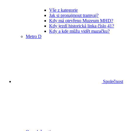
Vše z kategorie
Jak si pronajmout tramvaj?
Kdy má otevřeno Muzeum MHD?
Kdy jezdí historická linka číslo 41?
Kdy a kde můžu vidět mazačku?
Metro D
Společnost