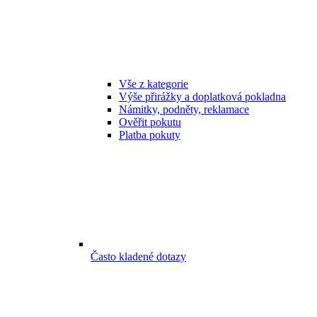
Vše z kategorie
Výše přirážky a doplatková pokladna
Námitky, podněty, reklamace
Ověřit pokutu
Platba pokuty
Často kladené dotazy