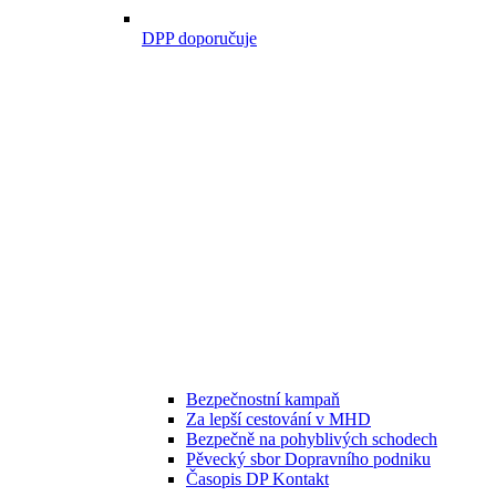
DPP doporučuje
Bezpečnostní kampaň
Za lepší cestování v MHD
Bezpečně na pohyblivých schodech
Pěvecký sbor Dopravního podniku
Časopis DP Kontakt