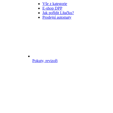
Vše z kategorie
E-shop DPP
Jak pořídit Lítačku?
Prodejní automaty
Pokuty, revizoři