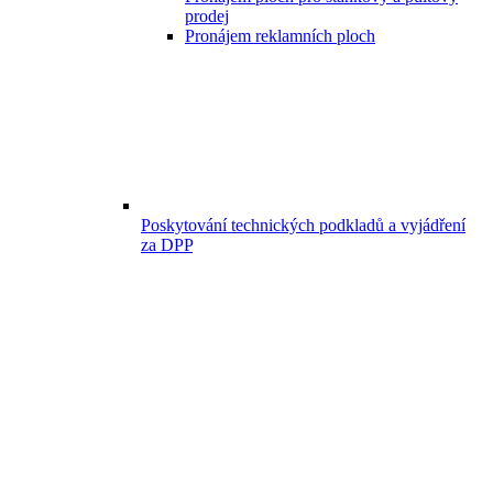
prodej
Pronájem reklamních ploch
Poskytování technických podkladů a vyjádření
za DPP