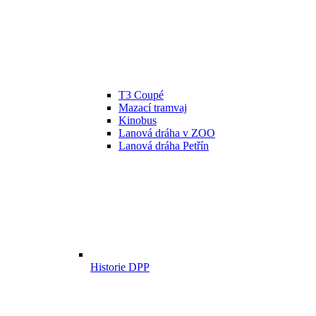
T3 Coupé
Mazací tramvaj
Kinobus
Lanová dráha v ZOO
Lanová dráha Petřín
Historie DPP