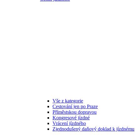
Vše z kategorie
Cestování jen po Praze
Příměstskou dopravou
Kongresové jízdné
Vrácení jízdného
Zjednodušený daňový doklad k jízdnému