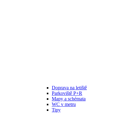
Doprava na letiště
Parkoviště P+R
Mapy a schémata
WC v metru
Tipy