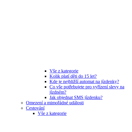
Vše z kategorie
Kolik platí děti do 15 let?
Kde je nejbližší automat na jízdenky?
Co vše potřebujete pro vyřízení slevy na
jízdném?
Jak objednat SMS jízdenku?
Omezení a mimořádné události
Cestování
Vše z kategorie