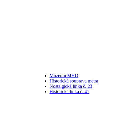
Muzeum MHD
Historická souprava metra
Nostalgická linka č. 23
Historická linka č. 41