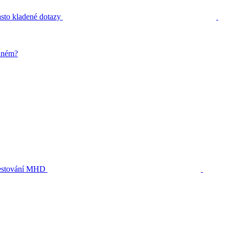
sto kladené dotazy
zdném?
stování MHD