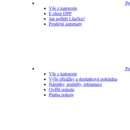
Pr
Vše z kategorie
E-shop DPP
Jak pořídit Lítačku?
Prodejní automaty
Po
Vše z kategorie
Výše přirážky a doplatková pokladna
Námitky, podněty, reklamace
Ověřit pokutu
Platba pokuty