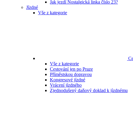
Jak jezdí Nostalgická linka číslo 23?
Jízdné
Vše z kategorie
Ce
Vše z kategorie
Cestování jen po Praze
Příměstskou dopravou
Kongresové jízdné
Vrácení jízdného
Zjednodušený daňový doklad k jízdnému