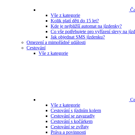
Ča
Vše z kategorie
Kolik platí děti do 15 let?
Kde je nejbližší automat na jízdenky?
Co vše potřebujete pro vyřízení slevy na jí
Jak objednat SMS jízdenku?
Omezení a mimořádné události
Cestování
Vše z kategorie
Ce
Vše z kategorie
Cestování s jízdním kolem
Cestování se zavazadly
Cestování s kočárkem
Cestování se zvířaty
Práva a povinnosti