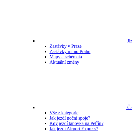
Jíz
Zastávky v Praze
Zastávky mimo Prahu
Mapy a schémata
Aktuální změny
Ča
Vše z kategorie
Jak jezdí noční spoje?
Kdy jezdí lanovka na Petřín?
Jak jezdí Airport Express?