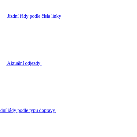
Jízdní řády podle čísla linky
Aktuální odjezdy
zdní řády podle typu dopravy