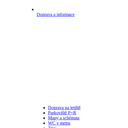
Doprava a informace
Doprava na letiště
Parkoviště P+R
Mapy a schémata
WC v metru