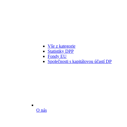
Vše z kategorie
Statistiky DPP
Fondy EU
Společnosti s kapitálovou účastí DP
O nás