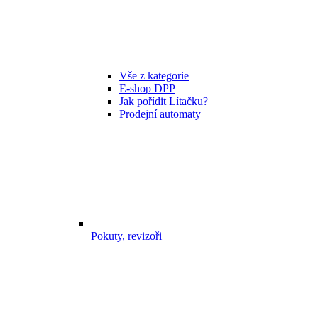
Vše z kategorie
E-shop DPP
Jak pořídit Lítačku?
Prodejní automaty
Pokuty, revizoři