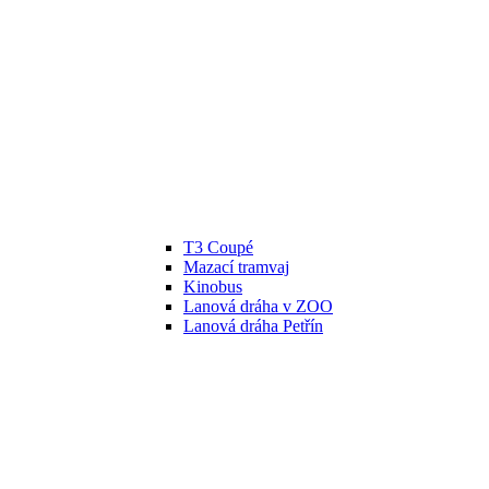
T3 Coupé
Mazací tramvaj
Kinobus
Lanová dráha v ZOO
Lanová dráha Petřín