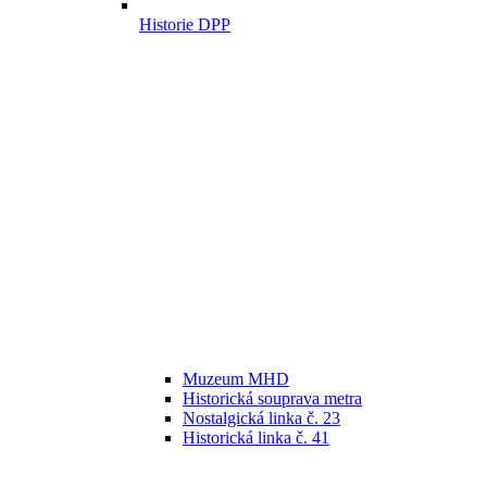
Historie DPP
Muzeum MHD
Historická souprava metra
Nostalgická linka č. 23
Historická linka č. 41