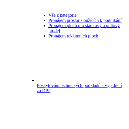
Vše z kategorie
Pronájem prostor sloužících k podnikání
Pronájem ploch pro stánkový a pultový
prodej
Pronájem reklamních ploch
Poskytování technických podkladů a vyjádření
za DPP