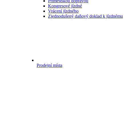
Příměstskou dopravou
Kongresové jízdné
Vrácení jízdného
Zjednodušený daňový doklad k jízdnému
Prodejní místa