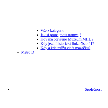
Vše z kategorie
Jak si pronajmout tramvaj?
Kdy má otevřeno Muzeum MHD?
Kdy jezdí historická linka číslo 41?
Kdy a kde můžu vidět mazačku?
Metro D
Společnost