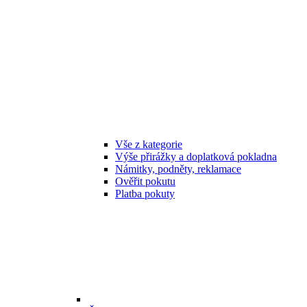
Vše z kategorie
Výše přirážky a doplatková pokladna
Námitky, podněty, reklamace
Ověřit pokutu
Platba pokuty