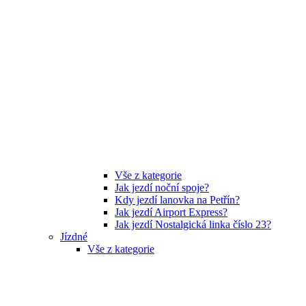
Vše z kategorie
Jak jezdí noční spoje?
Kdy jezdí lanovka na Petřín?
Jak jezdí Airport Express?
Jak jezdí Nostalgická linka číslo 23?
Jízdné
Vše z kategorie