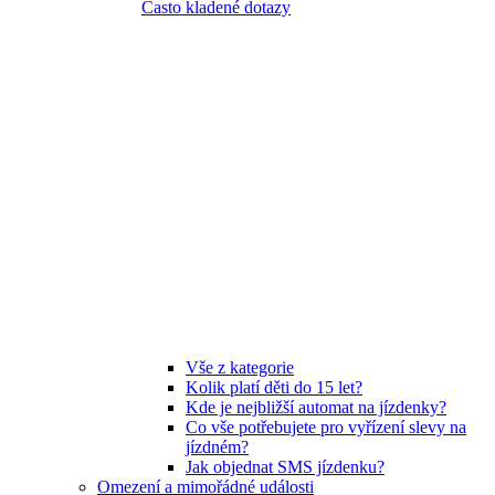
Často kladené dotazy
Vše z kategorie
Kolik platí děti do 15 let?
Kde je nejbližší automat na jízdenky?
Co vše potřebujete pro vyřízení slevy na
jízdném?
Jak objednat SMS jízdenku?
Omezení a mimořádné události