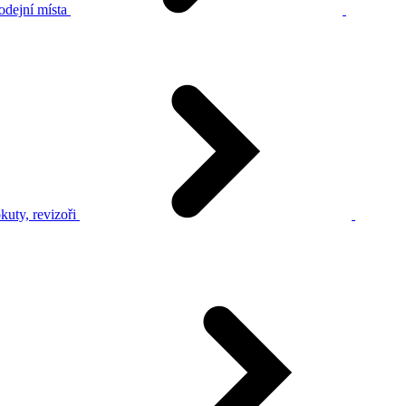
odejní místa
kuty, revizoři