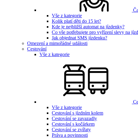
Ča
Vše z kategorie
Kolik platí děti do 15 let?
Kde je nejbližší automat na jízdenky?
Co vše potřebujete pro vyřízení slevy na jí
Jak objednat SMS jízdenku?
Omezení a mimořádné události
Cestování
Vše z kategorie
Ce
Vše z kategorie
Cestování s jízdním kolem
Cestování se zavazadly
Cestování s kočárkem
Cestování se zvířaty
Práva a povinnosti