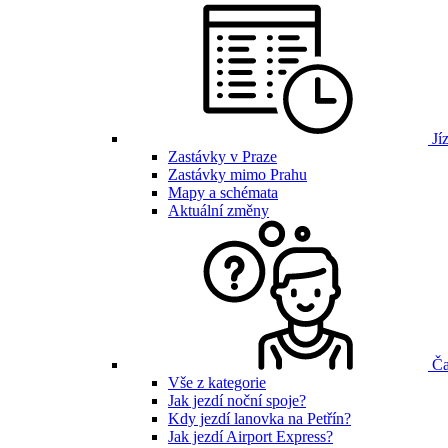
Jíz
Zastávky v Praze
Zastávky mimo Prahu
Mapy a schémata
Aktuální změny
Ča
Vše z kategorie
Jak jezdí noční spoje?
Kdy jezdí lanovka na Petřín?
Jak jezdí Airport Express?