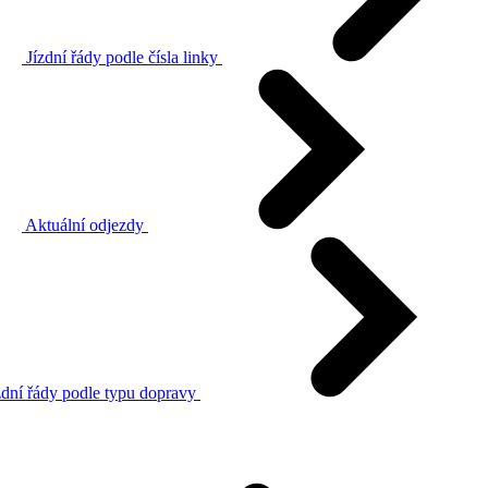
Jízdní řády podle čísla linky
Aktuální odjezdy
zdní řády podle typu dopravy