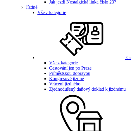
Jak jezdí Nostalgická linka číslo 23?
Jízdné
Vše z kategorie
Ce
Vše z kategorie
Cestování jen po Praze
Příměstskou dopravou
Kongresové jízdné
Vrácení jízdného
Zjednodušený daňový doklad k jízdnému