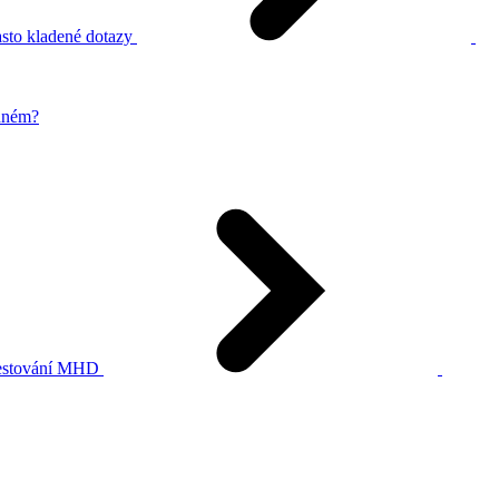
sto kladené dotazy
zdném?
stování MHD