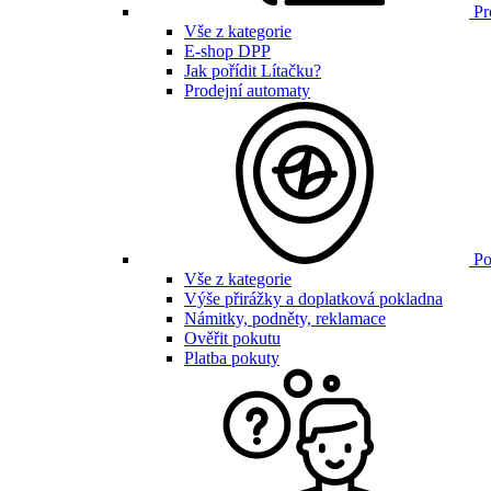
Pr
Vše z kategorie
E-shop DPP
Jak pořídit Lítačku?
Prodejní automaty
Po
Vše z kategorie
Výše přirážky a doplatková pokladna
Námitky, podněty, reklamace
Ověřit pokutu
Platba pokuty