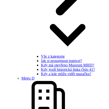
Vše z kategorie
Jak si pronajmout tramvaj?
Kdy má otevřeno Muzeum MHD?
Kdy jezdí historická linka číslo 41?
Kdy a kde můžu vidět mazačku?
Metro D