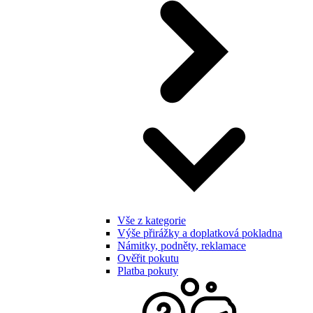
Vše z kategorie
Výše přirážky a doplatková pokladna
Námitky, podněty, reklamace
Ověřit pokutu
Platba pokuty