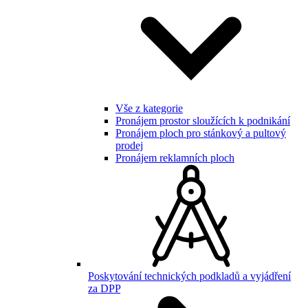
Vše z kategorie
Pronájem prostor sloužících k podnikání
Pronájem ploch pro stánkový a pultový
prodej
Pronájem reklamních ploch
Poskytování technických podkladů a vyjádření
za DPP