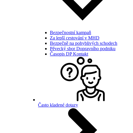
Bezpečnostní kampaň
Za lepší cestování v MHD
Bezpečně na pohyblivých schodech
Pěvecký sbor Dopravního podniku
Časopis DP Kontakt
Často kladené dotazy