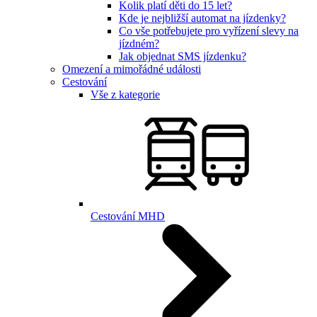
Kolik platí děti do 15 let?
Kde je nejbližší automat na jízdenky?
Co vše potřebujete pro vyřízení slevy na
jízdném?
Jak objednat SMS jízdenku?
Omezení a mimořádné události
Cestování
Vše z kategorie
Cestování MHD