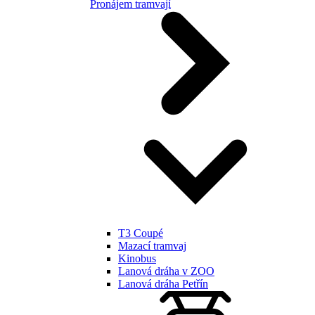
Pronájem tramvají
T3 Coupé
Mazací tramvaj
Kinobus
Lanová dráha v ZOO
Lanová dráha Petřín