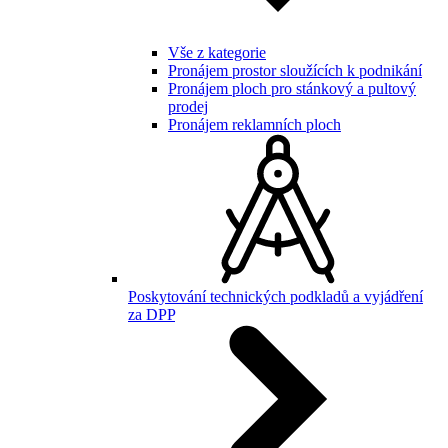
Vše z kategorie
Pronájem prostor sloužících k podnikání
Pronájem ploch pro stánkový a pultový
prodej
Pronájem reklamních ploch
Poskytování technických podkladů a vyjádření
za DPP