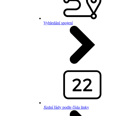
Vyhledání spojení
Jízdní řády podle čísla linky