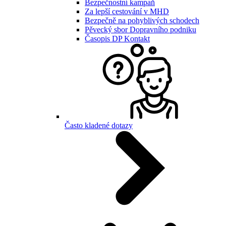
Bezpečnostní kampaň
Za lepší cestování v MHD
Bezpečně na pohyblivých schodech
Pěvecký sbor Dopravního podniku
Časopis DP Kontakt
Často kladené dotazy