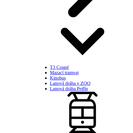
T3 Coupé
Mazací tramvaj
Kinobus
Lanová dráha v ZOO
Lanová dráha Petřín