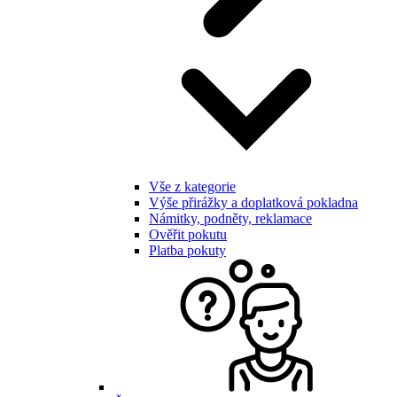
Vše z kategorie
Výše přirážky a doplatková pokladna
Námitky, podněty, reklamace
Ověřit pokutu
Platba pokuty