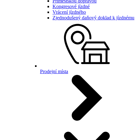
Příměstskou dopravou
Kongresové jízdné
Vrácení jízdného
Zjednodušený daňový doklad k jízdnému
Prodejní místa