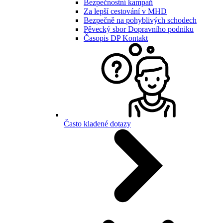
Bezpečnostní kampaň
Za lepší cestování v MHD
Bezpečně na pohyblivých schodech
Pěvecký sbor Dopravního podniku
Časopis DP Kontakt
Často kladené dotazy