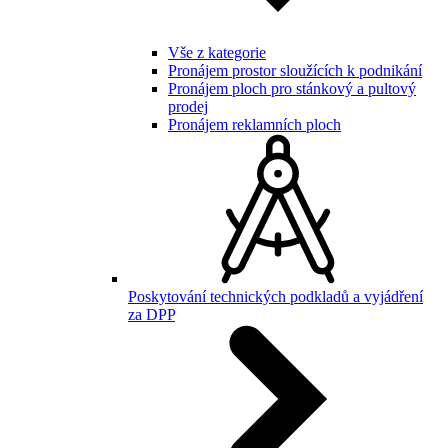
Vše z kategorie
Pronájem prostor sloužících k podnikání
Pronájem ploch pro stánkový a pultový
prodej
Pronájem reklamních ploch
Poskytování technických podkladů a vyjádření
za DPP