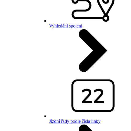
Vyhledání spojení
Jízdní řády podle čísla linky