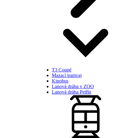
T3 Coupé
Mazací tramvaj
Kinobus
Lanová dráha v ZOO
Lanová dráha Petřín