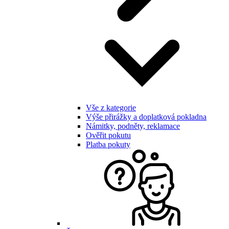
Vše z kategorie
Výše přirážky a doplatková pokladna
Námitky, podněty, reklamace
Ověřit pokutu
Platba pokuty