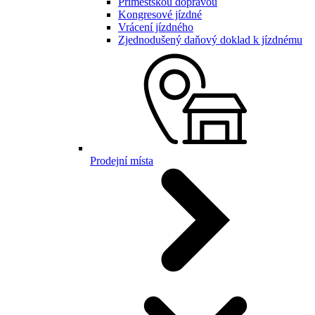
Příměstskou dopravou
Kongresové jízdné
Vrácení jízdného
Zjednodušený daňový doklad k jízdnému
Prodejní místa