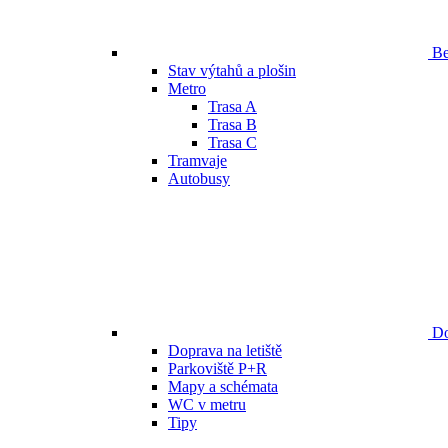
Be
Stav výtahů a plošin
Metro
Trasa A
Trasa B
Trasa C
Tramvaje
Autobusy
Do
Doprava na letiště
Parkoviště P+R
Mapy a schémata
WC v metru
Tipy