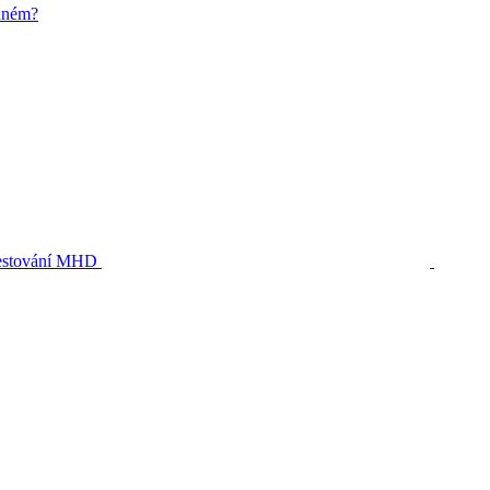
zdném?
stování MHD