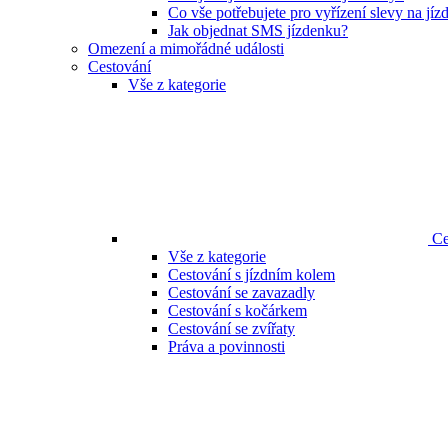
Co vše potřebujete pro vyřízení slevy na jí
Jak objednat SMS jízdenku?
Omezení a mimořádné události
Cestování
Vše z kategorie
Ce
Vše z kategorie
Cestování s jízdním kolem
Cestování se zavazadly
Cestování s kočárkem
Cestování se zvířaty
Práva a povinnosti