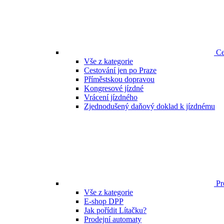
Ce
Vše z kategorie
Cestování jen po Praze
Příměstskou dopravou
Kongresové jízdné
Vrácení jízdného
Zjednodušený daňový doklad k jízdnému
Pr
Vše z kategorie
E-shop DPP
Jak pořídit Lítačku?
Prodejní automaty