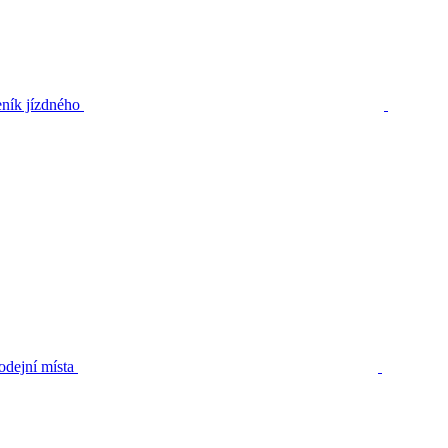
ník jízdného
odejní místa