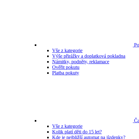
Po
Vše z kategorie
Výše přirážky a doplatková pokladna
Námitky, podněty, reklamace
Ověřit pokutu
Platba pokuty
Ča
Vše z kategorie
Kolik platí děti do 15 let?
Kde je nejbližší automat na jízdenky?