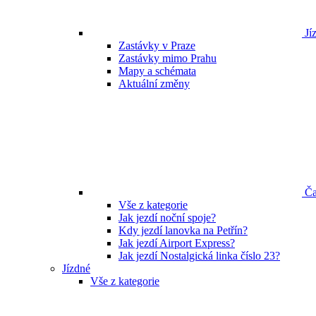
Jíz
Zastávky v Praze
Zastávky mimo Prahu
Mapy a schémata
Aktuální změny
Ča
Vše z kategorie
Jak jezdí noční spoje?
Kdy jezdí lanovka na Petřín?
Jak jezdí Airport Express?
Jak jezdí Nostalgická linka číslo 23?
Jízdné
Vše z kategorie