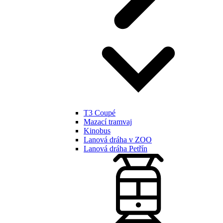
T3 Coupé
Mazací tramvaj
Kinobus
Lanová dráha v ZOO
Lanová dráha Petřín