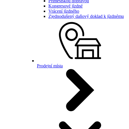
Příměstskou dopravou
Kongresové jízdné
Vrácení jízdného
Zjednodušený daňový doklad k jízdnému
Prodejní místa