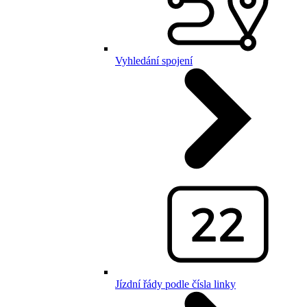
Vyhledání spojení
Jízdní řády podle čísla linky