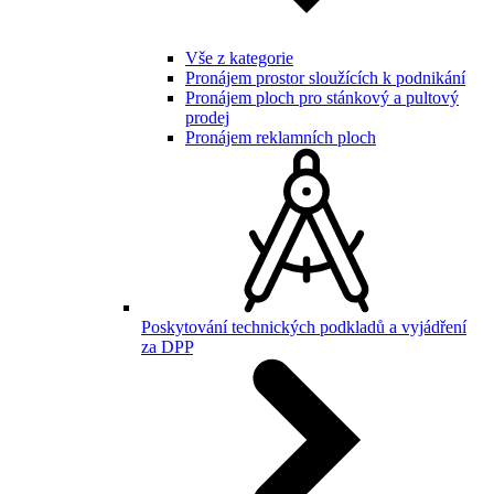
Vše z kategorie
Pronájem prostor sloužících k podnikání
Pronájem ploch pro stánkový a pultový
prodej
Pronájem reklamních ploch
Poskytování technických podkladů a vyjádření
za DPP