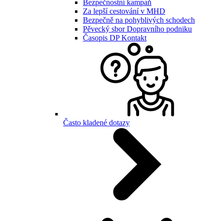
Bezpečnostní kampaň
Za lepší cestování v MHD
Bezpečně na pohyblivých schodech
Pěvecký sbor Dopravního podniku
Časopis DP Kontakt
Často kladené dotazy