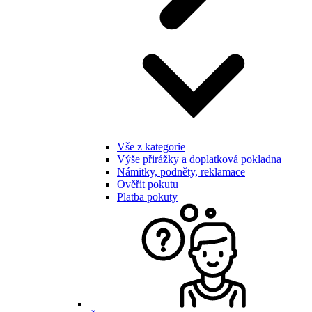
Vše z kategorie
Výše přirážky a doplatková pokladna
Námitky, podněty, reklamace
Ověřit pokutu
Platba pokuty