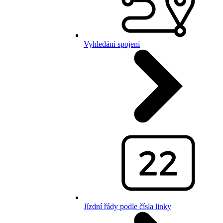
Vyhledání spojení
Jízdní řády podle čísla linky