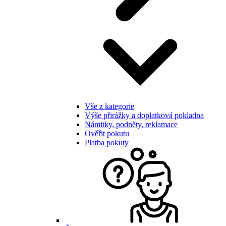
Vše z kategorie
Výše přirážky a doplatková pokladna
Námitky, podněty, reklamace
Ověřit pokutu
Platba pokuty