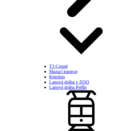
T3 Coupé
Mazací tramvaj
Kinobus
Lanová dráha v ZOO
Lanová dráha Petřín