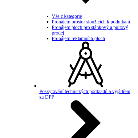
Vše z kategorie
Pronájem prostor sloužících k podnikání
Pronájem ploch pro stánkový a pultový
prodej
Pronájem reklamních ploch
Poskytování technických podkladů a vyjádření
za DPP