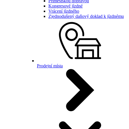
Příměstskou dopravou
Kongresové jízdné
Vrácení jízdného
Zjednodušený daňový doklad k jízdnému
Prodejní místa