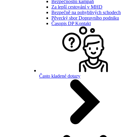
Bezpečnostní kampaň
Za lepší cestování v MHD
Bezpečně na pohyblivých schodech
Pěvecký sbor Dopravního podniku
Časopis DP Kontakt
Často kladené dotazy