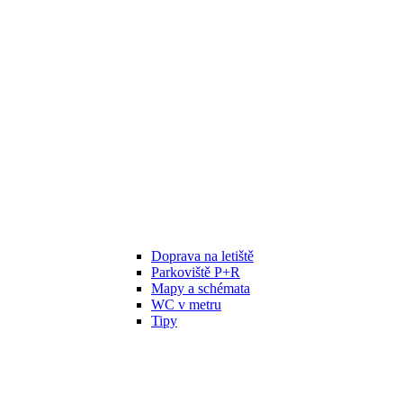
Doprava na letiště
Parkoviště P+R
Mapy a schémata
WC v metru
Tipy