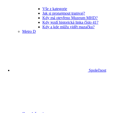
Vše z kategorie
Jak si pronajmout tramvaj?
Kdy má otevřeno Muzeum MHD?
Kdy jezdí historická linka číslo 41?
Kdy a kde můžu vidět mazačku?
Metro D
Společnost