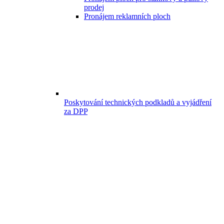
prodej
Pronájem reklamních ploch
Poskytování technických podkladů a vyjádření
za DPP