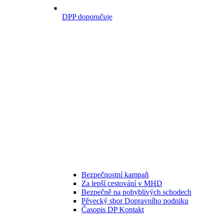
DPP doporučuje
Bezpečnostní kampaň
Za lepší cestování v MHD
Bezpečně na pohyblivých schodech
Pěvecký sbor Dopravního podniku
Časopis DP Kontakt