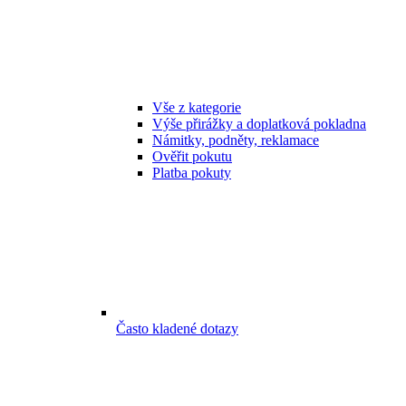
Vše z kategorie
Výše přirážky a doplatková pokladna
Námitky, podněty, reklamace
Ověřit pokutu
Platba pokuty
Často kladené dotazy