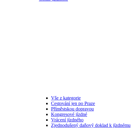
Vše z kategorie
Cestování jen po Praze
Příměstskou dopravou
Kongresové jízdné
Vrácení jízdného
Zjednodušený daňový doklad k jízdnému