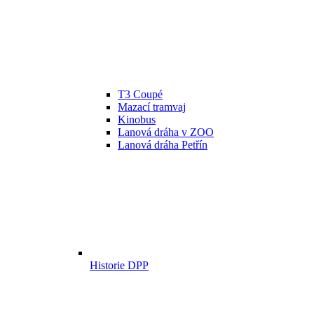
T3 Coupé
Mazací tramvaj
Kinobus
Lanová dráha v ZOO
Lanová dráha Petřín
Historie DPP