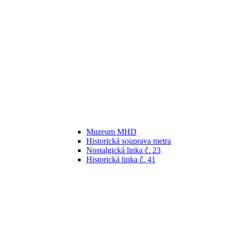
Muzeum MHD
Historická souprava metra
Nostalgická linka č. 23
Historická linka č. 41