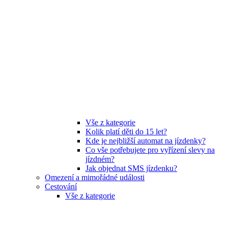
Vše z kategorie
Kolik platí děti do 15 let?
Kde je nejbližší automat na jízdenky?
Co vše potřebujete pro vyřízení slevy na
jízdném?
Jak objednat SMS jízdenku?
Omezení a mimořádné události
Cestování
Vše z kategorie