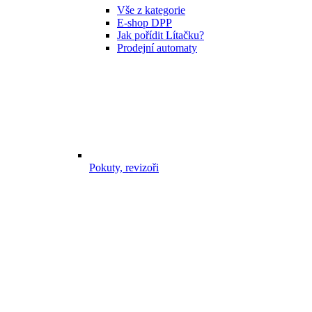
Vše z kategorie
E-shop DPP
Jak pořídit Lítačku?
Prodejní automaty
Pokuty, revizoři