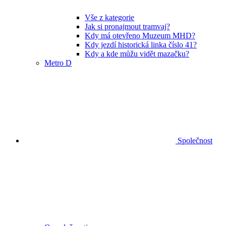
Vše z kategorie
Jak si pronajmout tramvaj?
Kdy má otevřeno Muzeum MHD?
Kdy jezdí historická linka číslo 41?
Kdy a kde můžu vidět mazačku?
Metro D
Společnost