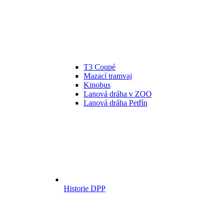
T3 Coupé
Mazací tramvaj
Kinobus
Lanová dráha v ZOO
Lanová dráha Petřín
Historie DPP