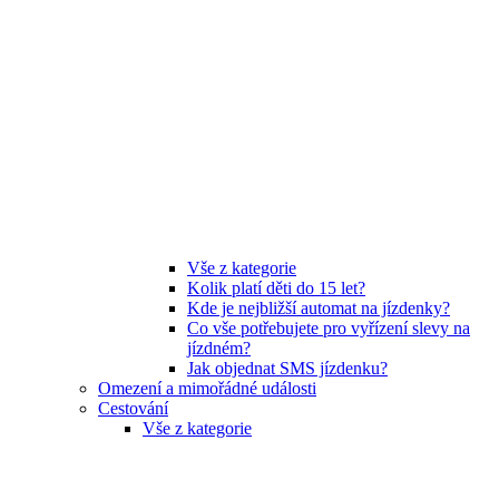
Vše z kategorie
Kolik platí děti do 15 let?
Kde je nejbližší automat na jízdenky?
Co vše potřebujete pro vyřízení slevy na
jízdném?
Jak objednat SMS jízdenku?
Omezení a mimořádné události
Cestování
Vše z kategorie