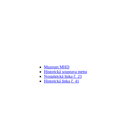
Muzeum MHD
Historická souprava metra
Nostalgická linka č. 23
Historická linka č. 41