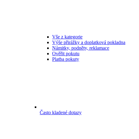
Vše z kategorie
Výše přirážky a doplatková pokladna
Námitky, podněty, reklamace
Ověřit pokutu
Platba pokuty
Často kladené dotazy