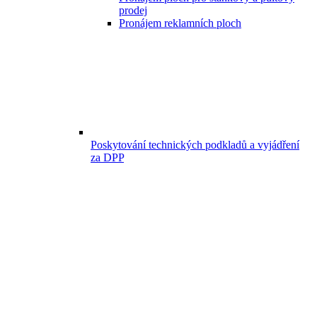
prodej
Pronájem reklamních ploch
Poskytování technických podkladů a vyjádření
za DPP