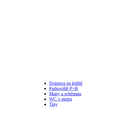
Doprava na letiště
Parkoviště P+R
Mapy a schémata
WC v metru
Tipy