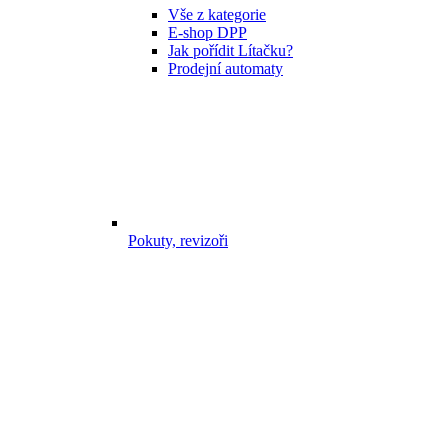
Vše z kategorie
E-shop DPP
Jak pořídit Lítačku?
Prodejní automaty
Pokuty, revizoři