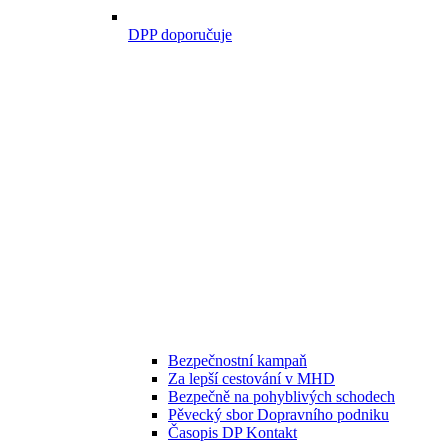
DPP doporučuje
Bezpečnostní kampaň
Za lepší cestování v MHD
Bezpečně na pohyblivých schodech
Pěvecký sbor Dopravního podniku
Časopis DP Kontakt