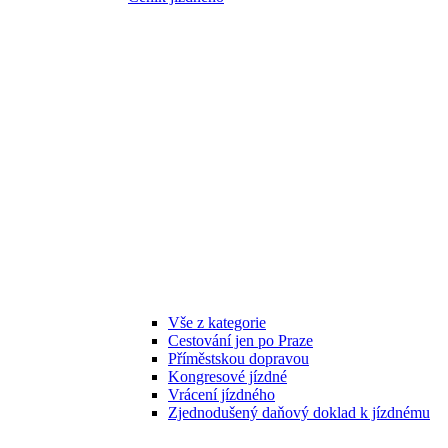
Vše z kategorie
Cestování jen po Praze
Příměstskou dopravou
Kongresové jízdné
Vrácení jízdného
Zjednodušený daňový doklad k jízdnému