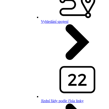
Vyhledání spojení
Jízdní řády podle čísla linky