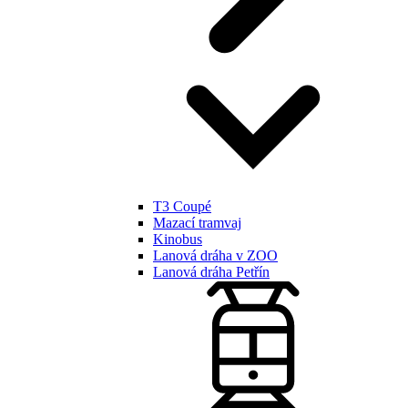
T3 Coupé
Mazací tramvaj
Kinobus
Lanová dráha v ZOO
Lanová dráha Petřín