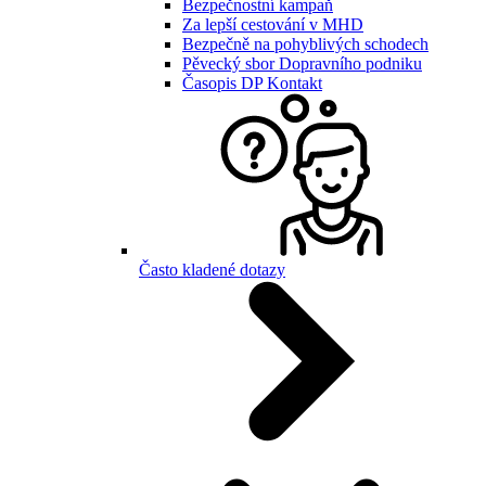
Bezpečnostní kampaň
Za lepší cestování v MHD
Bezpečně na pohyblivých schodech
Pěvecký sbor Dopravního podniku
Časopis DP Kontakt
Často kladené dotazy