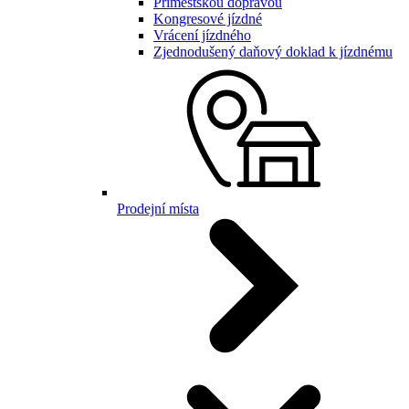
Příměstskou dopravou
Kongresové jízdné
Vrácení jízdného
Zjednodušený daňový doklad k jízdnému
Prodejní místa