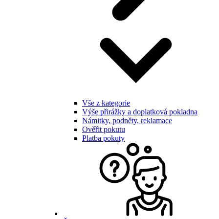
Vše z kategorie
Výše přirážky a doplatková pokladna
Námitky, podněty, reklamace
Ověřit pokutu
Platba pokuty