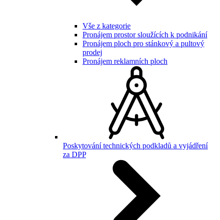
Vše z kategorie
Pronájem prostor sloužících k podnikání
Pronájem ploch pro stánkový a pultový
prodej
Pronájem reklamních ploch
Poskytování technických podkladů a vyjádření
za DPP