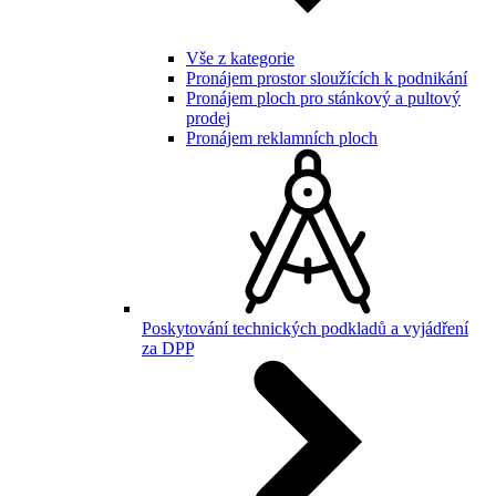
Vše z kategorie
Pronájem prostor sloužících k podnikání
Pronájem ploch pro stánkový a pultový
prodej
Pronájem reklamních ploch
Poskytování technických podkladů a vyjádření
za DPP