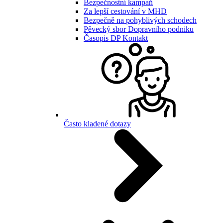
Bezpečnostní kampaň
Za lepší cestování v MHD
Bezpečně na pohyblivých schodech
Pěvecký sbor Dopravního podniku
Časopis DP Kontakt
Často kladené dotazy