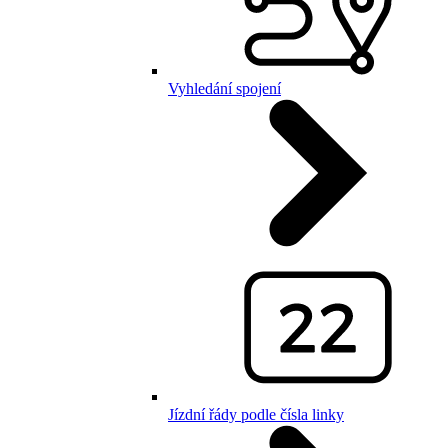
Vyhledání spojení
Jízdní řády podle čísla linky