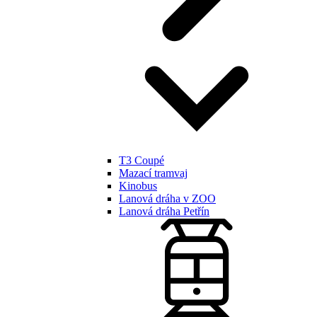
T3 Coupé
Mazací tramvaj
Kinobus
Lanová dráha v ZOO
Lanová dráha Petřín