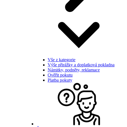
Vše z kategorie
Výše přirážky a doplatková pokladna
Námitky, podněty, reklamace
Ověřit pokutu
Platba pokuty