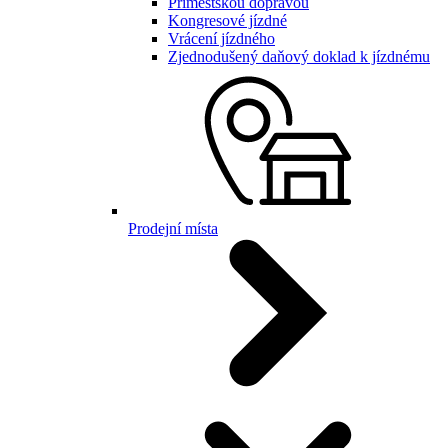
Příměstskou dopravou
Kongresové jízdné
Vrácení jízdného
Zjednodušený daňový doklad k jízdnému
Prodejní místa