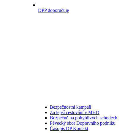
DPP doporučuje
Bezpečnostní kampaň
Za lepší cestování v MHD
Bezpečně na pohyblivých schodech
Pěvecký sbor Dopravního podniku
Časopis DP Kontakt