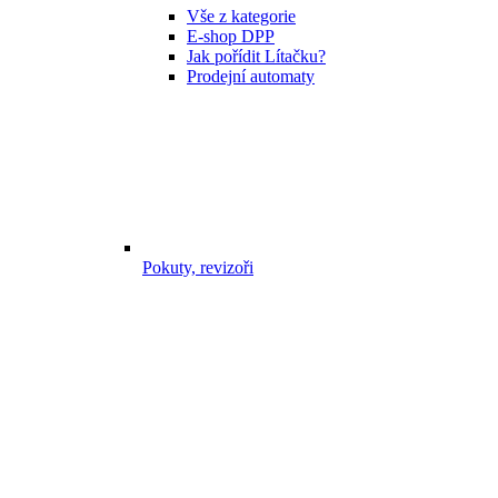
Vše z kategorie
E-shop DPP
Jak pořídit Lítačku?
Prodejní automaty
Pokuty, revizoři