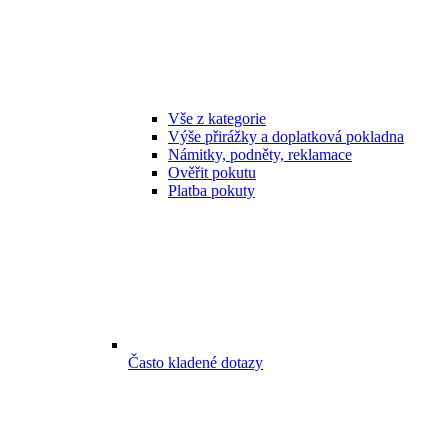
Vše z kategorie
Výše přirážky a doplatková pokladna
Námitky, podněty, reklamace
Ověřit pokutu
Platba pokuty
Často kladené dotazy