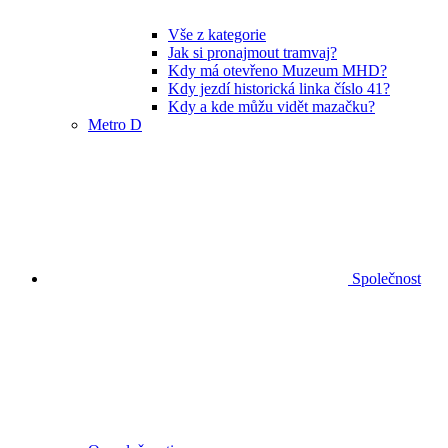
Vše z kategorie
Jak si pronajmout tramvaj?
Kdy má otevřeno Muzeum MHD?
Kdy jezdí historická linka číslo 41?
Kdy a kde můžu vidět mazačku?
Metro D
Společnost