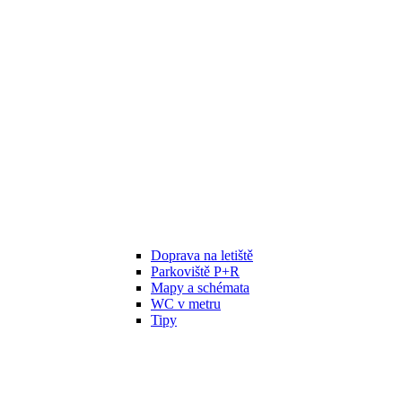
Doprava na letiště
Parkoviště P+R
Mapy a schémata
WC v metru
Tipy