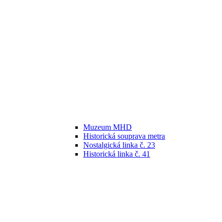
Muzeum MHD
Historická souprava metra
Nostalgická linka č. 23
Historická linka č. 41