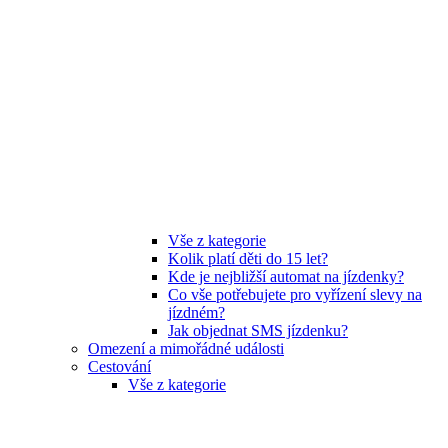
Vše z kategorie
Kolik platí děti do 15 let?
Kde je nejbližší automat na jízdenky?
Co vše potřebujete pro vyřízení slevy na
jízdném?
Jak objednat SMS jízdenku?
Omezení a mimořádné události
Cestování
Vše z kategorie