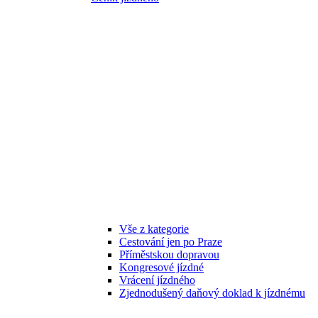
Vše z kategorie
Cestování jen po Praze
Příměstskou dopravou
Kongresové jízdné
Vrácení jízdného
Zjednodušený daňový doklad k jízdnému