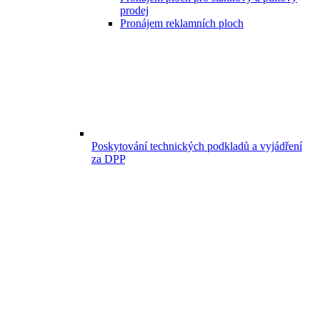
prodej
Pronájem reklamních ploch
Poskytování technických podkladů a vyjádření
za DPP