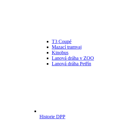
T3 Coupé
Mazací tramvaj
Kinobus
Lanová dráha v ZOO
Lanová dráha Petřín
Historie DPP