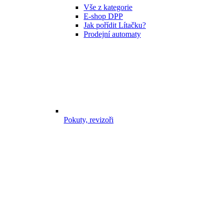
Vše z kategorie
E-shop DPP
Jak pořídit Lítačku?
Prodejní automaty
Pokuty, revizoři