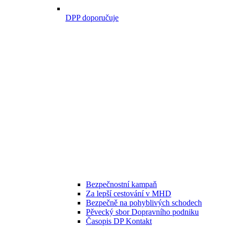
DPP doporučuje
Bezpečnostní kampaň
Za lepší cestování v MHD
Bezpečně na pohyblivých schodech
Pěvecký sbor Dopravního podniku
Časopis DP Kontakt