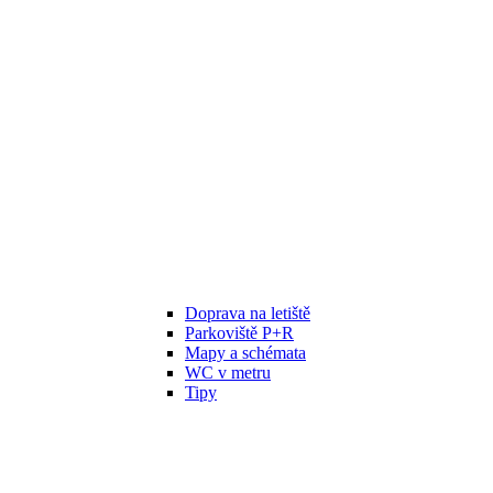
Doprava na letiště
Parkoviště P+R
Mapy a schémata
WC v metru
Tipy