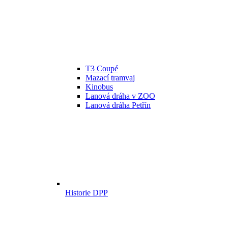
T3 Coupé
Mazací tramvaj
Kinobus
Lanová dráha v ZOO
Lanová dráha Petřín
Historie DPP