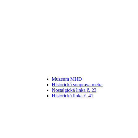
Muzeum MHD
Historická souprava metra
Nostalgická linka č. 23
Historická linka č. 41