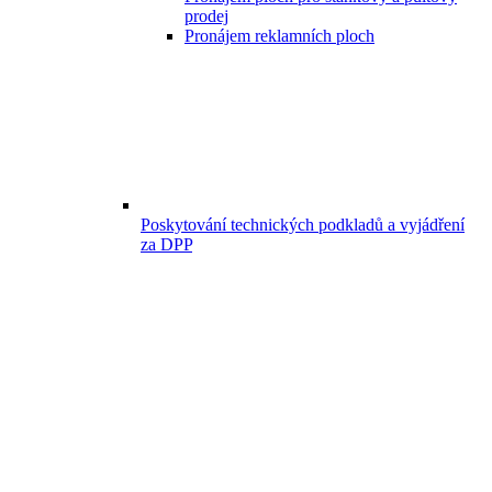
prodej
Pronájem reklamních ploch
Poskytování technických podkladů a vyjádření
za DPP