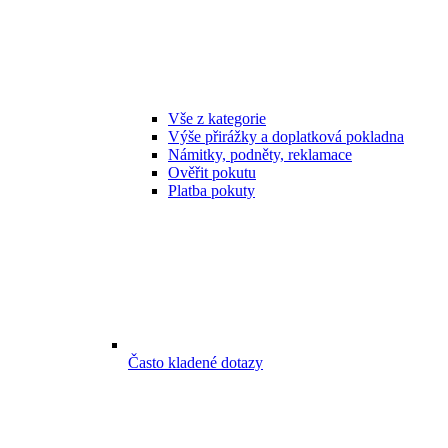
Vše z kategorie
Výše přirážky a doplatková pokladna
Námitky, podněty, reklamace
Ověřit pokutu
Platba pokuty
Často kladené dotazy