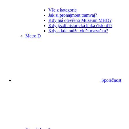
Vše z kategorie
Jak si pronajmout tramvaj?
Kdy má otevřeno Muzeum MHD?
Kdy jezdí historická linka číslo 41?
Kdy a kde můžu vidět mazačku?
Metro D
Společnost