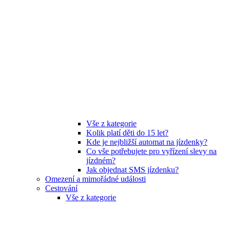
Vše z kategorie
Kolik platí děti do 15 let?
Kde je nejbližší automat na jízdenky?
Co vše potřebujete pro vyřízení slevy na
jízdném?
Jak objednat SMS jízdenku?
Omezení a mimořádné události
Cestování
Vše z kategorie