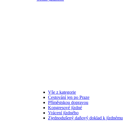
Vše z kategorie
Cestování jen po Praze
Příměstskou dopravou
Kongresové jízdné
Vrácení jízdného
Zjednodušený daňový doklad k jízdnému