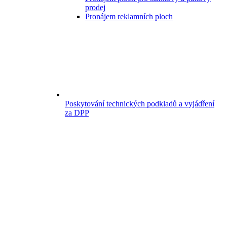
prodej
Pronájem reklamních ploch
Poskytování technických podkladů a vyjádření
za DPP