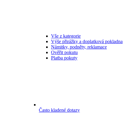
Vše z kategorie
Výše přirážky a doplatková pokladna
Námitky, podněty, reklamace
Ověřit pokutu
Platba pokuty
Často kladené dotazy