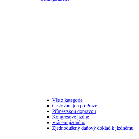
Vše z kategorie
Cestování jen po Praze
Příměstskou dopravou
Kongresové jízdné
Vrácení jízdného
Zjednodušený daňový doklad k jízdnému