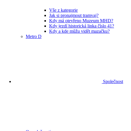
Vše z kategorie
Jak si pronajmout tramvaj?
Kdy má otevřeno Muzeum MHD?
Kdy jezdí historická linka číslo 41?
Kdy a kde můžu vidět mazačku?
Metro D
Společnost