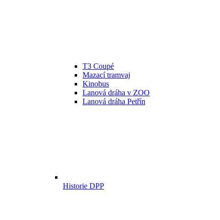
T3 Coupé
Mazací tramvaj
Kinobus
Lanová dráha v ZOO
Lanová dráha Petřín
Historie DPP