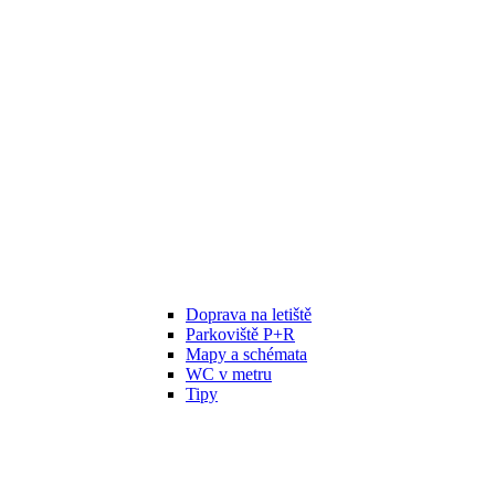
Doprava na letiště
Parkoviště P+R
Mapy a schémata
WC v metru
Tipy