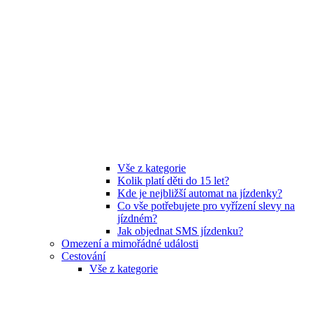
Vše z kategorie
Kolik platí děti do 15 let?
Kde je nejbližší automat na jízdenky?
Co vše potřebujete pro vyřízení slevy na
jízdném?
Jak objednat SMS jízdenku?
Omezení a mimořádné události
Cestování
Vše z kategorie