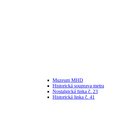
Muzeum MHD
Historická souprava metra
Nostalgická linka č. 23
Historická linka č. 41