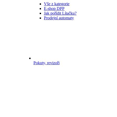
Vše z kategorie
E-shop DPP
Jak pořídit Lítačku?
Prodejní automaty
Pokuty, revizoři