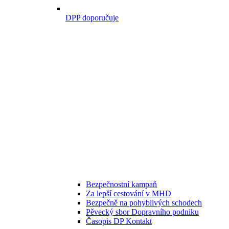
DPP doporučuje
Bezpečnostní kampaň
Za lepší cestování v MHD
Bezpečně na pohyblivých schodech
Pěvecký sbor Dopravního podniku
Časopis DP Kontakt