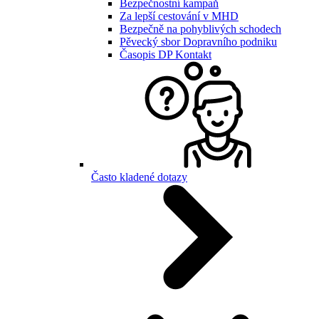
Bezpečnostní kampaň
Za lepší cestování v MHD
Bezpečně na pohyblivých schodech
Pěvecký sbor Dopravního podniku
Časopis DP Kontakt
Často kladené dotazy