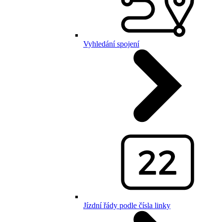
Vyhledání spojení
Jízdní řády podle čísla linky