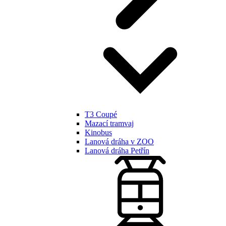
T3 Coupé
Mazací tramvaj
Kinobus
Lanová dráha v ZOO
Lanová dráha Petřín