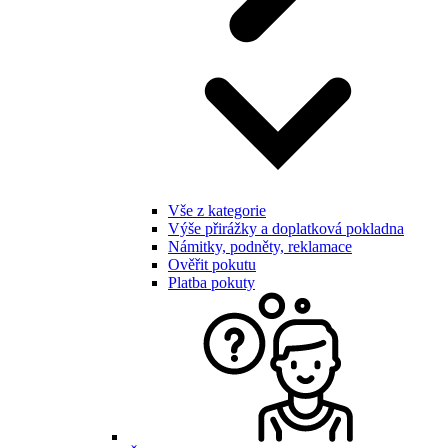
Vše z kategorie
Výše přirážky a doplatková pokladna
Námitky, podněty, reklamace
Ověřit pokutu
Platba pokuty