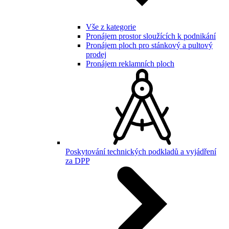
Vše z kategorie
Pronájem prostor sloužících k podnikání
Pronájem ploch pro stánkový a pultový
prodej
Pronájem reklamních ploch
Poskytování technických podkladů a vyjádření
za DPP