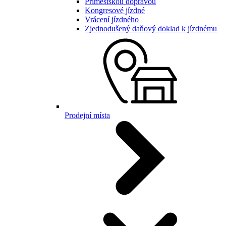
Příměstskou dopravou
Kongresové jízdné
Vrácení jízdného
Zjednodušený daňový doklad k jízdnému
Prodejní místa