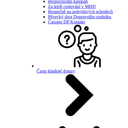
Bezpečnostní kampaň
Za lepší cestování v MHD
Bezpečně na pohyblivých schodech
Pěvecký sbor Dopravního podniku
Časopis DP Kontakt
Často kladené dotazy