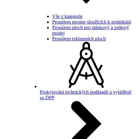
Vše z kategorie
Pronájem prostor sloužících k podnikání
Pronájem ploch pro stánkový a pultový
prodej
Pronájem reklamních ploch
Poskytování technických podkladů a vyjádření
za DPP