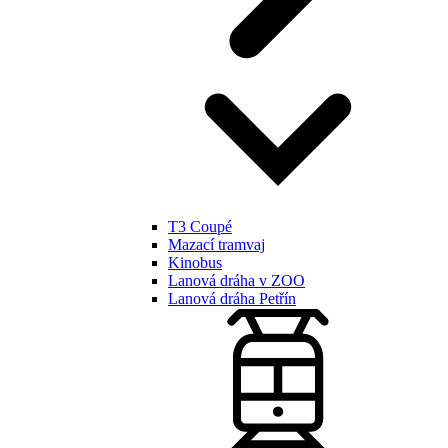
T3 Coupé
Mazací tramvaj
Kinobus
Lanová dráha v ZOO
Lanová dráha Petřín