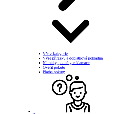
Vše z kategorie
Výše přirážky a doplatková pokladna
Námitky, podněty, reklamace
Ověřit pokutu
Platba pokuty