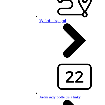
Vyhledání spojení
Jízdní řády podle čísla linky