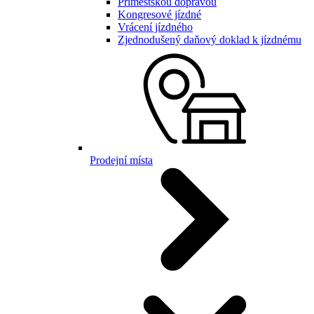
Příměstskou dopravou
Kongresové jízdné
Vrácení jízdného
Zjednodušený daňový doklad k jízdnému
Prodejní místa