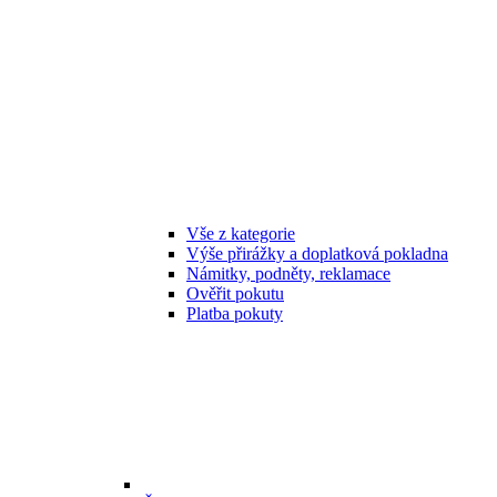
Vše z kategorie
Výše přirážky a doplatková pokladna
Námitky, podněty, reklamace
Ověřit pokutu
Platba pokuty