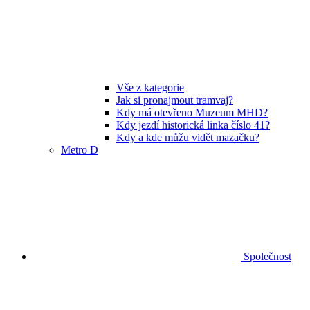
Vše z kategorie
Jak si pronajmout tramvaj?
Kdy má otevřeno Muzeum MHD?
Kdy jezdí historická linka číslo 41?
Kdy a kde můžu vidět mazačku?
Metro D
Společnost