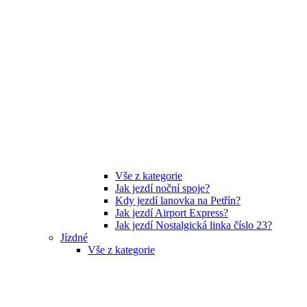
Vše z kategorie
Jak jezdí noční spoje?
Kdy jezdí lanovka na Petřín?
Jak jezdí Airport Express?
Jak jezdí Nostalgická linka číslo 23?
Jízdné
Vše z kategorie