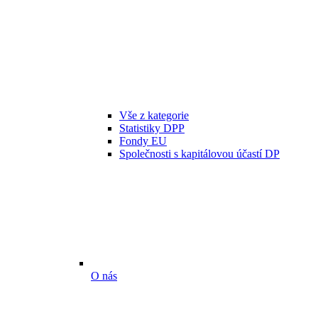
Vše z kategorie
Statistiky DPP
Fondy EU
Společnosti s kapitálovou účastí DP
O nás