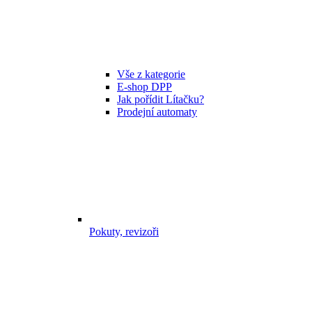
Vše z kategorie
E-shop DPP
Jak pořídit Lítačku?
Prodejní automaty
Pokuty, revizoři