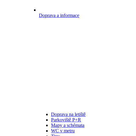
Doprava a informace
Doprava na letiště
Parkoviště P+R
Mapy a schémata
WC v metru