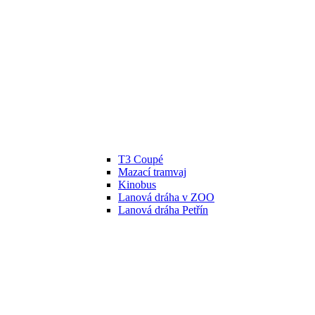
T3 Coupé
Mazací tramvaj
Kinobus
Lanová dráha v ZOO
Lanová dráha Petřín