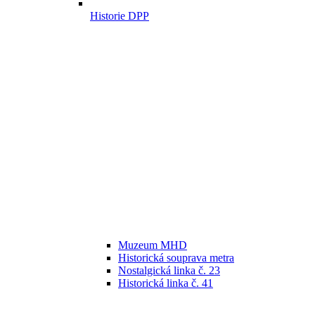
Historie DPP
Muzeum MHD
Historická souprava metra
Nostalgická linka č. 23
Historická linka č. 41