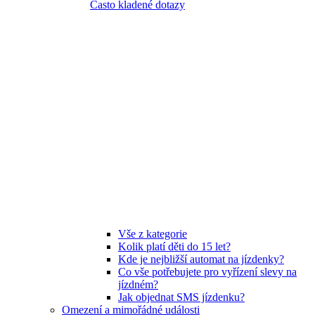
Často kladené dotazy
Vše z kategorie
Kolik platí děti do 15 let?
Kde je nejbližší automat na jízdenky?
Co vše potřebujete pro vyřízení slevy na
jízdném?
Jak objednat SMS jízdenku?
Omezení a mimořádné události