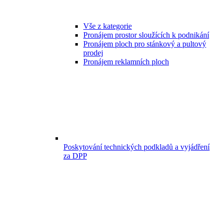
Vše z kategorie
Pronájem prostor sloužících k podnikání
Pronájem ploch pro stánkový a pultový
prodej
Pronájem reklamních ploch
Poskytování technických podkladů a vyjádření
za DPP