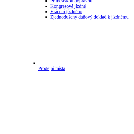
Příměstskou dopravou
Kongresové jízdné
Vrácení jízdného
Zjednodušený daňový doklad k jízdnému
Prodejní místa