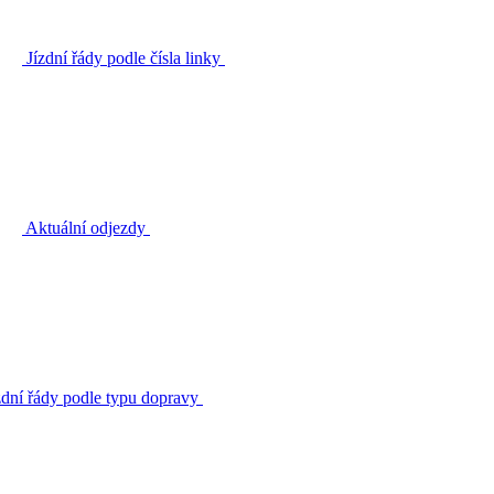
Jízdní řády podle čísla linky
Aktuální odjezdy
zdní řády podle typu dopravy