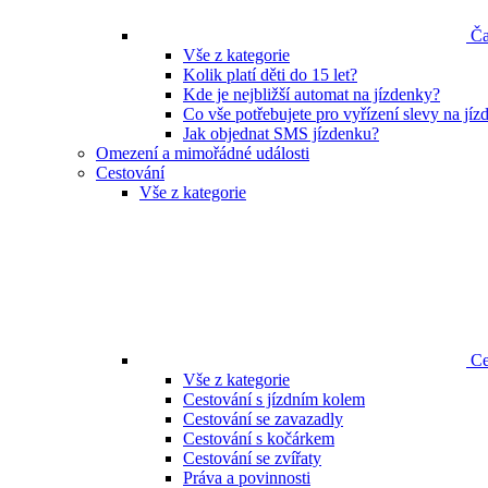
Ča
Vše z kategorie
Kolik platí děti do 15 let?
Kde je nejbližší automat na jízdenky?
Co vše potřebujete pro vyřízení slevy na jí
Jak objednat SMS jízdenku?
Omezení a mimořádné události
Cestování
Vše z kategorie
Ce
Vše z kategorie
Cestování s jízdním kolem
Cestování se zavazadly
Cestování s kočárkem
Cestování se zvířaty
Práva a povinnosti