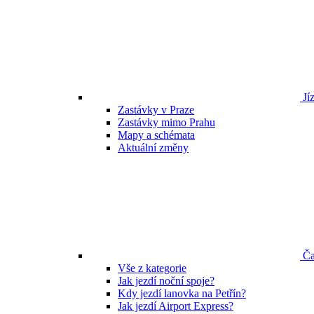
Jíz
Zastávky v Praze
Zastávky mimo Prahu
Mapy a schémata
Aktuální změny
Ča
Vše z kategorie
Jak jezdí noční spoje?
Kdy jezdí lanovka na Petřín?
Jak jezdí Airport Express?