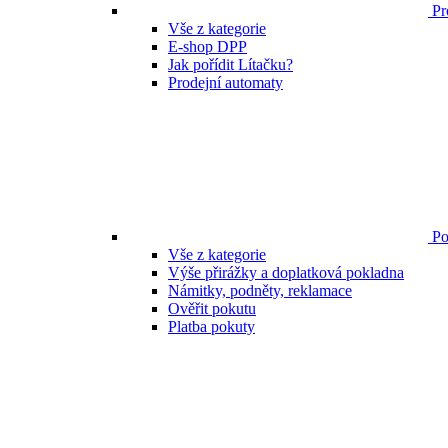
Pr
Vše z kategorie
E-shop DPP
Jak pořídit Lítačku?
Prodejní automaty
Po
Vše z kategorie
Výše přirážky a doplatková pokladna
Námitky, podněty, reklamace
Ověřit pokutu
Platba pokuty