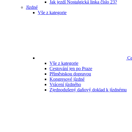
Jak jezdí Nostalgická linka číslo 23?
Jízdné
Vše z kategorie
Ce
Vše z kategorie
Cestování jen po Praze
Příměstskou dopravou
Kongresové jízdné
Vrácení jízdného
Zjednodušený daňový doklad k jízdnému