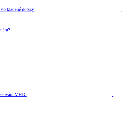
sto kladené dotazy
zdném?
stování MHD