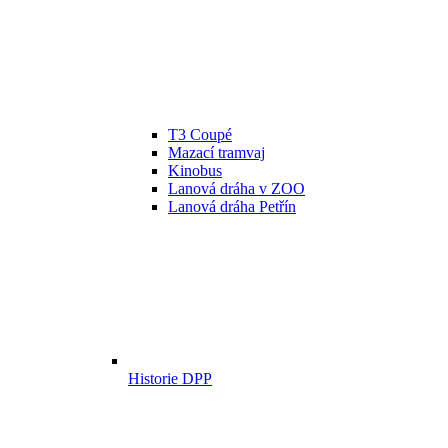
T3 Coupé
Mazací tramvaj
Kinobus
Lanová dráha v ZOO
Lanová dráha Petřín
Historie DPP