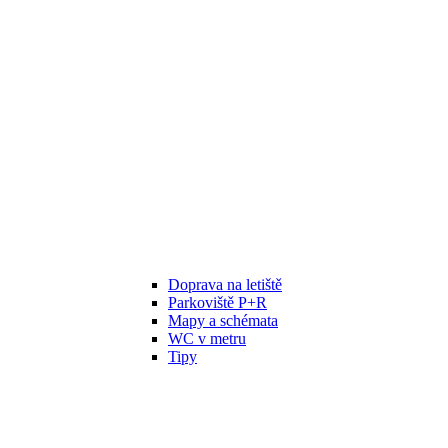
Doprava na letiště
Parkoviště P+R
Mapy a schémata
WC v metru
Tipy