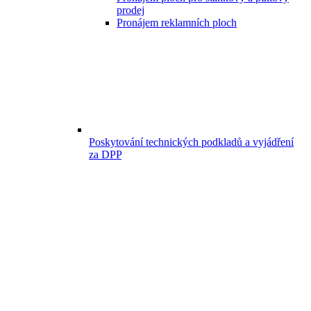
prodej
Pronájem reklamních ploch
Poskytování technických podkladů a vyjádření
za DPP