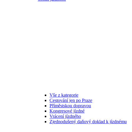
Vše z kategorie
Cestování jen po Praze
Příměstskou dopravou
Kongresové jízdné
Vrácení jízdného
Zjednodušený daňový doklad k jízdnému