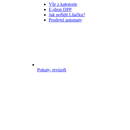
Vše z kategorie
E-shop DPP
Jak pořídit Lítačku?
Prodejní automaty
Pokuty, revizoři