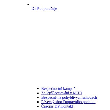
DPP doporučuje
Bezpečnostní kampaň
Za lepší cestování v MHD
Bezpečně na pohyblivých schodech
Pěvecký sbor Dopravního podniku
Časopis DP Kontakt