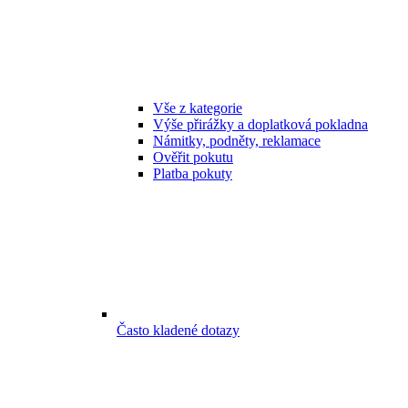
Vše z kategorie
Výše přirážky a doplatková pokladna
Námitky, podněty, reklamace
Ověřit pokutu
Platba pokuty
Často kladené dotazy