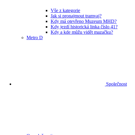
Vše z kategorie
Jak si pronajmout tramvaj?
Kdy má otevřeno Muzeum MHD?
Kdy jezdí historická linka číslo 41?
Kdy a kde můžu vidět mazačku?
Metro D
Společnost