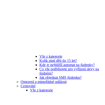
Vše z kategorie
Kolik platí děti do 15 let?
Kde je nejbližší automat na jízdenky?
Co vše potřebujete pro vyřízení slevy na
jízdném?
Jak objednat SMS jízdenku?
Omezení a mimořádné události
Cestování
Vše z kategorie