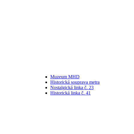
Muzeum MHD
Historická souprava metra
Nostalgická linka č. 23
Historická linka č. 41