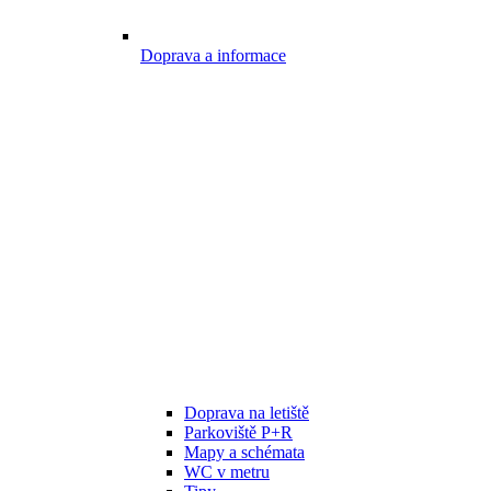
Doprava a informace
Doprava na letiště
Parkoviště P+R
Mapy a schémata
WC v metru