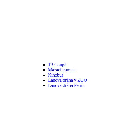
T3 Coupé
Mazací tramvaj
Kinobus
Lanová dráha v ZOO
Lanová dráha Petřín