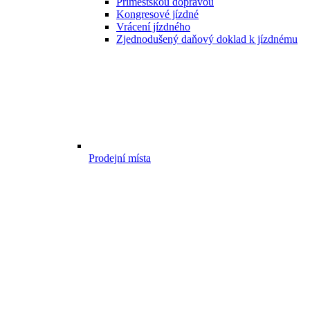
Příměstskou dopravou
Kongresové jízdné
Vrácení jízdného
Zjednodušený daňový doklad k jízdnému
Prodejní místa