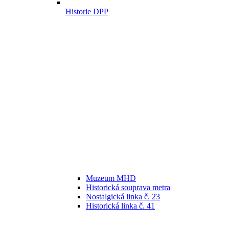
Historie DPP
Muzeum MHD
Historická souprava metra
Nostalgická linka č. 23
Historická linka č. 41