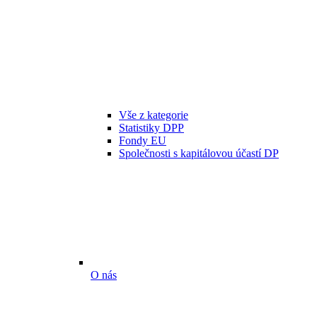
Vše z kategorie
Statistiky DPP
Fondy EU
Společnosti s kapitálovou účastí DP
O nás