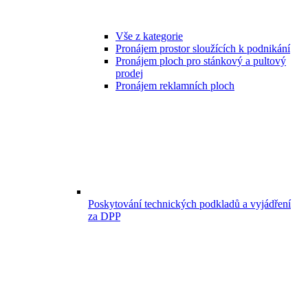
Vše z kategorie
Pronájem prostor sloužících k podnikání
Pronájem ploch pro stánkový a pultový
prodej
Pronájem reklamních ploch
Poskytování technických podkladů a vyjádření
za DPP