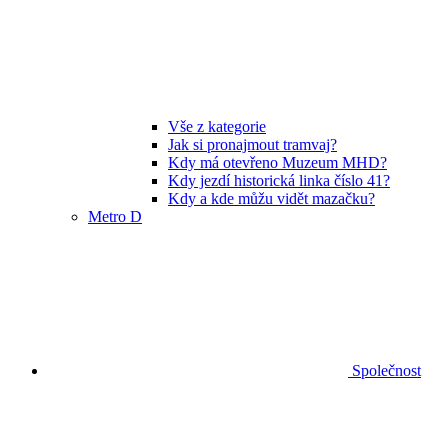
Vše z kategorie
Jak si pronajmout tramvaj?
Kdy má otevřeno Muzeum MHD?
Kdy jezdí historická linka číslo 41?
Kdy a kde můžu vidět mazačku?
Metro D
Společnost