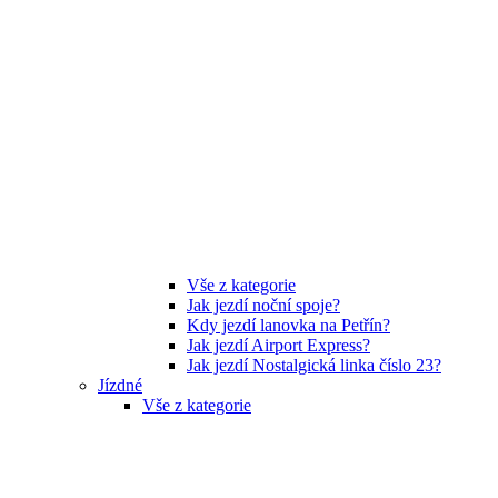
Vše z kategorie
Jak jezdí noční spoje?
Kdy jezdí lanovka na Petřín?
Jak jezdí Airport Express?
Jak jezdí Nostalgická linka číslo 23?
Jízdné
Vše z kategorie