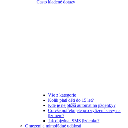
Často kladené dotazy
Vše z kategorie
Kolik platí děti do 15 let?
Kde je nejbližší automat na jízdenky?
Co vše potřebujete pro vyřízení slevy na
jízdném?
Jak objednat SMS jízdenku?
Omezení a mimořádné události