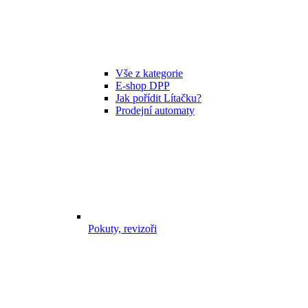
Vše z kategorie
E-shop DPP
Jak pořídit Lítačku?
Prodejní automaty
Pokuty, revizoři