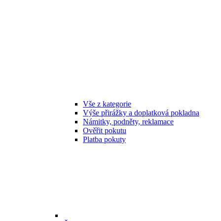
Vše z kategorie
Výše přirážky a doplatková pokladna
Námitky, podněty, reklamace
Ověřit pokutu
Platba pokuty