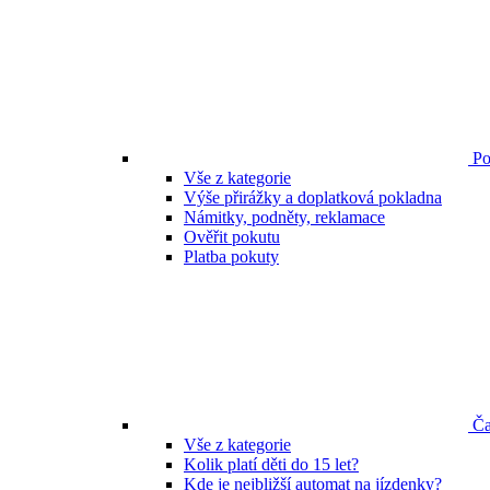
Po
Vše z kategorie
Výše přirážky a doplatková pokladna
Námitky, podněty, reklamace
Ověřit pokutu
Platba pokuty
Ča
Vše z kategorie
Kolik platí děti do 15 let?
Kde je nejbližší automat na jízdenky?