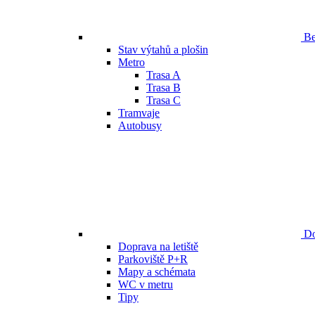
Be
Stav výtahů a plošin
Metro
Trasa A
Trasa B
Trasa C
Tramvaje
Autobusy
Do
Doprava na letiště
Parkoviště P+R
Mapy a schémata
WC v metru
Tipy