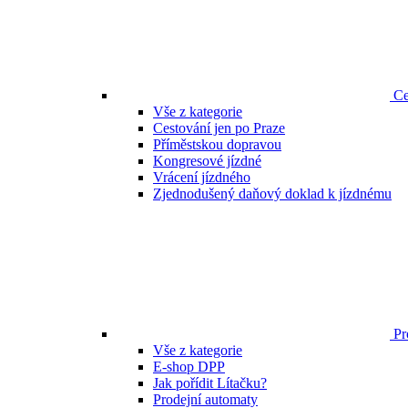
Ce
Vše z kategorie
Cestování jen po Praze
Příměstskou dopravou
Kongresové jízdné
Vrácení jízdného
Zjednodušený daňový doklad k jízdnému
Pr
Vše z kategorie
E-shop DPP
Jak pořídit Lítačku?
Prodejní automaty