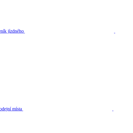
ník jízdného
odejní místa