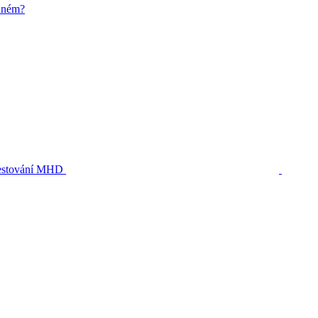
zdném?
stování MHD