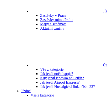
Jíz
Zastávky v Praze
Zastávky mimo Prahu
Mapy a schémata
Aktuální změny
Ča
Vše z kategorie
Jak jezdí noční spoje?
Kdy jezdí lanovka na Petřín?
Jak jezdí Airport Express?
Jak jezdí Nostalgická linka číslo 23?
Jízdné
Vše z kategorie