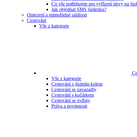
Co vše potřebujete pro vyřízení slevy na jí
Jak objednat SMS jízdenku?
Omezení a mimořádné události
Cestování
Vše z kategorie
Ce
Vše z kategorie
Cestování s jízdním kolem
Cestování se zavazadly
Cestování s kočárkem
Cestování se zvířaty
Práva a povinnosti