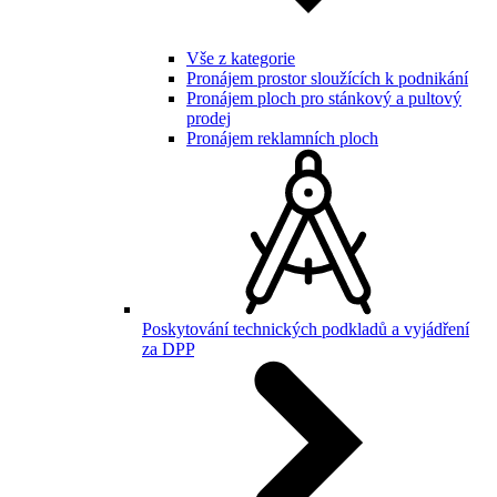
Vše z kategorie
Pronájem prostor sloužících k podnikání
Pronájem ploch pro stánkový a pultový
prodej
Pronájem reklamních ploch
Poskytování technických podkladů a vyjádření
za DPP