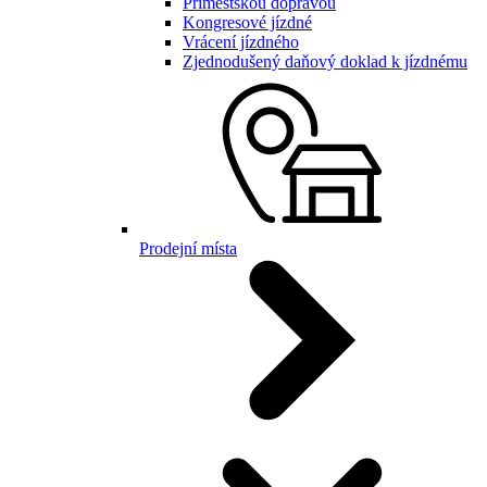
Příměstskou dopravou
Kongresové jízdné
Vrácení jízdného
Zjednodušený daňový doklad k jízdnému
Prodejní místa