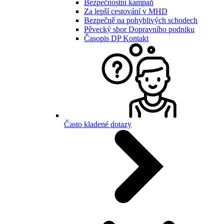
Bezpečnostní kampaň
Za lepší cestování v MHD
Bezpečně na pohyblivých schodech
Pěvecký sbor Dopravního podniku
Časopis DP Kontakt
Často kladené dotazy