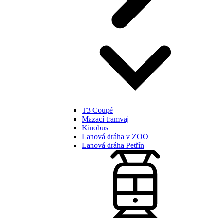
T3 Coupé
Mazací tramvaj
Kinobus
Lanová dráha v ZOO
Lanová dráha Petřín