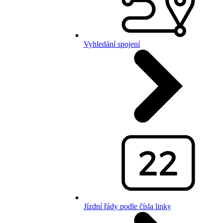
Vyhledání spojení
Jízdní řády podle čísla linky