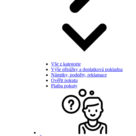
Vše z kategorie
Výše přirážky a doplatková pokladna
Námitky, podněty, reklamace
Ověřit pokutu
Platba pokuty