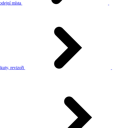
odejní místa
kuty, revizoři