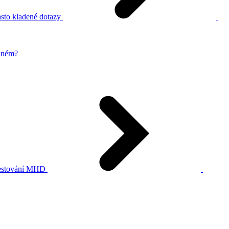
sto kladené dotazy
zdném?
stování MHD