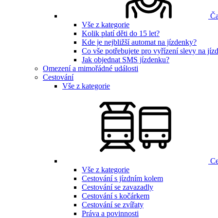
Ča
Vše z kategorie
Kolik platí děti do 15 let?
Kde je nejbližší automat na jízdenky?
Co vše potřebujete pro vyřízení slevy na jí
Jak objednat SMS jízdenku?
Omezení a mimořádné události
Cestování
Vše z kategorie
Ce
Vše z kategorie
Cestování s jízdním kolem
Cestování se zavazadly
Cestování s kočárkem
Cestování se zvířaty
Práva a povinnosti