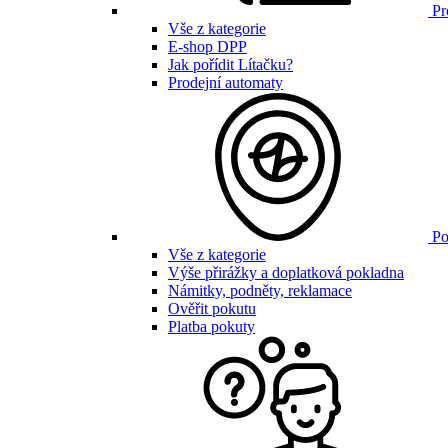
Pr
Vše z kategorie
E-shop DPP
Jak pořídit Lítačku?
Prodejní automaty
Po
Vše z kategorie
Výše přirážky a doplatková pokladna
Námitky, podněty, reklamace
Ověřit pokutu
Platba pokuty