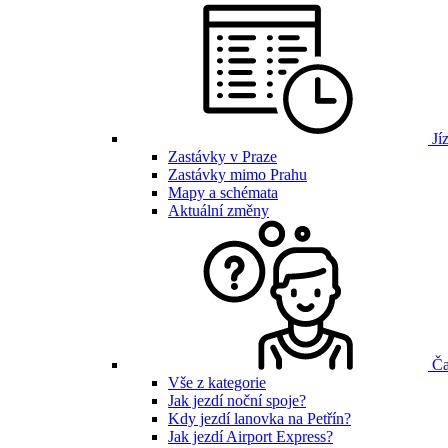
Jíz
Zastávky v Praze
Zastávky mimo Prahu
Mapy a schémata
Aktuální změny
Ča
Vše z kategorie
Jak jezdí noční spoje?
Kdy jezdí lanovka na Petřín?
Jak jezdí Airport Express?