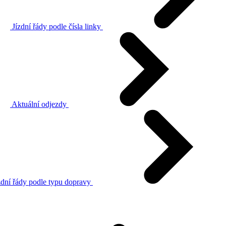
Jízdní řády podle čísla linky
Aktuální odjezdy
zdní řády podle typu dopravy