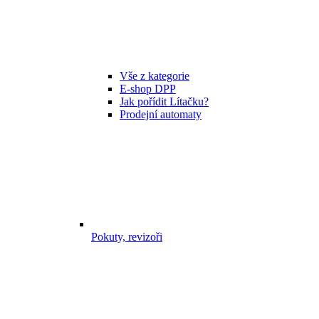
Vše z kategorie
E-shop DPP
Jak pořídit Lítačku?
Prodejní automaty
Pokuty, revizoři