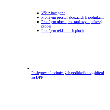
Vše z kategorie
Pronájem prostor sloužících k podnikání
Pronájem ploch pro stánkový a pultový
prodej
Pronájem reklamních ploch
Poskytování technických podkladů a vyjádření
za DPP