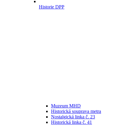
Historie DPP
Muzeum MHD
Historická souprava metra
Nostalgická linka č. 23
Historická linka č. 41