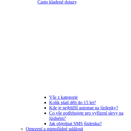
Často kladené dotazy
Vše z kategorie
Kolik platí děti do 15 let?
Kde je nejbližší automat na jízdenky?
Co vše potřebujete pro vyřízení slevy na
jízdném?
Jak objednat SMS jízdenku?
Omezení a mimořádné události