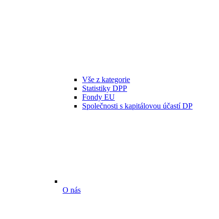
Vše z kategorie
Statistiky DPP
Fondy EU
Společnosti s kapitálovou účastí DP
O nás