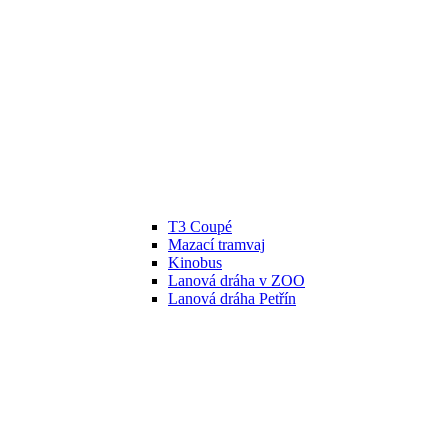
T3 Coupé
Mazací tramvaj
Kinobus
Lanová dráha v ZOO
Lanová dráha Petřín