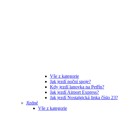
Vše z kategorie
Jak jezdí noční spoje?
Kdy jezdí lanovka na Petřín?
Jak jezdí Airport Express?
Jak jezdí Nostalgická linka číslo 23?
Jízdné
Vše z kategorie