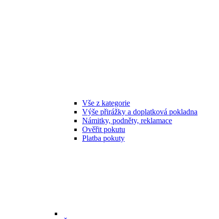
Vše z kategorie
Výše přirážky a doplatková pokladna
Námitky, podněty, reklamace
Ověřit pokutu
Platba pokuty