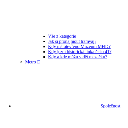
Vše z kategorie
Jak si pronajmout tramvaj?
Kdy má otevřeno Muzeum MHD?
Kdy jezdí historická linka číslo 41?
Kdy a kde můžu vidět mazačku?
Metro D
Společnost