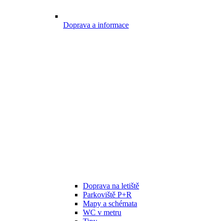
Doprava a informace
Doprava na letiště
Parkoviště P+R
Mapy a schémata
WC v metru