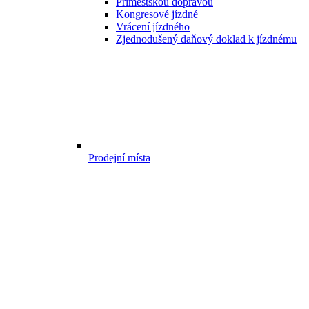
Příměstskou dopravou
Kongresové jízdné
Vrácení jízdného
Zjednodušený daňový doklad k jízdnému
Prodejní místa